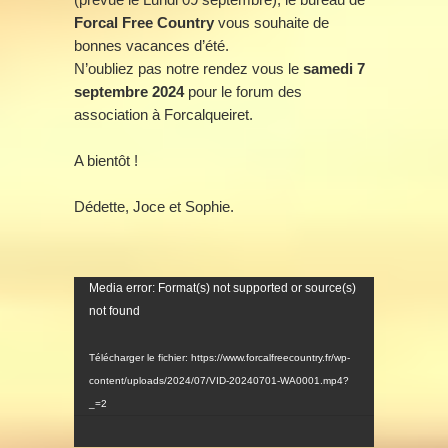
Forcal Free Country
vous souhaite de
bonnes vacances d’été.
N’oubliez pas notre rendez vous le
samedi 7
septembre 2024
pour le forum des
association à Forcalqueiret.
A bientôt !
Dédette, Joce et Sophie.
Lecteur
Media error: Format(s) not supported or source(s)
vidéo
not found
Télécharger le fichier: https://www.forcalfreecountry.fr/wp-
content/uploads/2024/07/VID-20240701-WA0001.mp4?
_=2