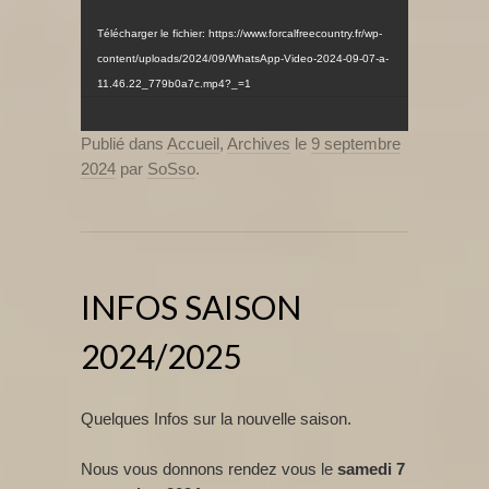
Télécharger le fichier: https://www.forcalfreecountry.fr/wp-
content/uploads/2024/09/WhatsApp-Video-2024-09-07-a-
11.46.22_779b0a7c.mp4?_=1
Publié dans
Accueil
,
Archives
le
9 septembre
2024
par
SoSso
.
INFOS SAISON
2024/2025
Quelques Infos sur la nouvelle saison.
Nous vous donnons rendez vous le
samedi 7