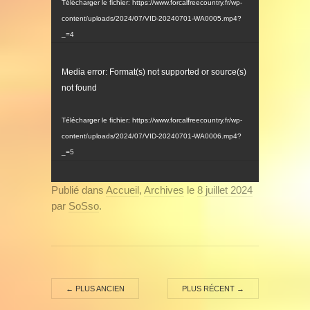
Télécharger le fichier: https://www.forcalfreecountry.fr/wp-
content/uploads/2024/07/VID-20240701-WA0005.mp4?
_=4
Lecteur
Media error: Format(s) not supported or source(s)
vidéo
not found
Télécharger le fichier: https://www.forcalfreecountry.fr/wp-
content/uploads/2024/07/VID-20240701-WA0006.mp4?
_=5
Publié dans
Accueil
,
Archives
le
8 juillet 2024
par
SoSso
.
←
PLUS ANCIEN
PLUS RÉCENT
→