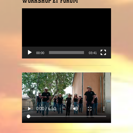
WORKSHOP ET FORUM
Lecteur
vidéo
00:00
03:41