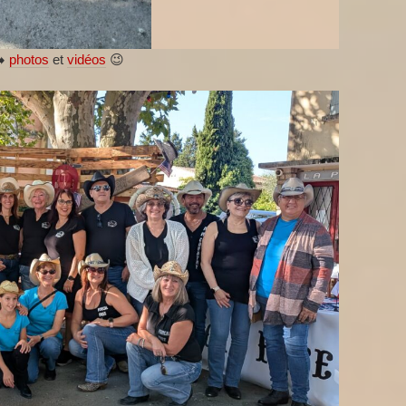
➡️
photos
et
vidéos
😉