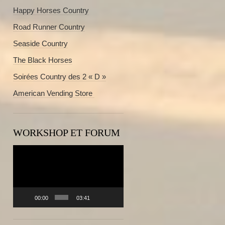
Happy Horses Country
Road Runner Country
Seaside Country
The Black Horses
Soirées Country des 2 « D »
American Vending Store
WORKSHOP ET FORUM
Lecteur
vidéo
00:00
03:41