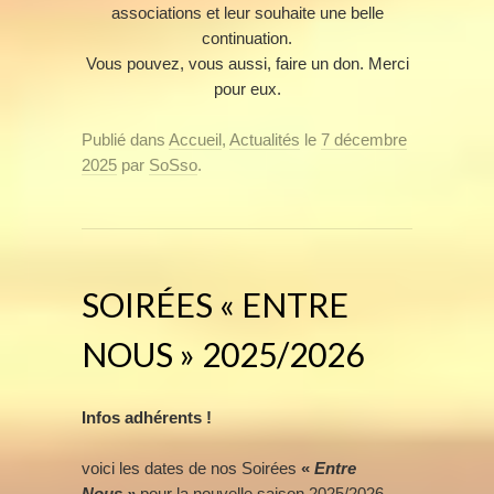
associations et leur souhaite une belle
continuation.
Vous pouvez, vous aussi, faire un don. Merci
pour eux.
Publié dans
Accueil
,
Actualités
le
7 décembre
2025
par
SoSso
.
SOIRÉES « ENTRE
NOUS » 2025/2026
Infos adhérents !
voici les dates de nos Soirées
«
Entre
Nous »
pour la nouvelle saison 2025/2026.