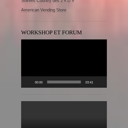
Soirées Country des 2 « D »
American Vending Store
WORKSHOP ET FORUM
Lecteur
vidéo
00:00
03:41