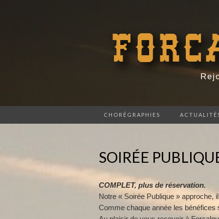
FORC
Rejo
CHORÉGRAPHIES
ACTUALITÉ
SOIRÉE PUBLIQUE
COMPLET, plus de réservation.
Notre « Soirée Publique » approche, il
Comme chaque année les bénéfices s
Au plaisir de vous recevoir à Forcalq