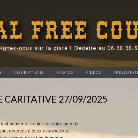
AL FREE CO
ignez-nous sur la piste ! Dédette au 06.88.58.
S
INSCRIPTIONS
PHOTOS
VIDÉOS
PRÉSENTAT
 CARITATIVE 27/09/2025
 faut penser à la noter sur votre agenda.
ont reversés à deux associations.
ueiret, danseurs et non danseurs.