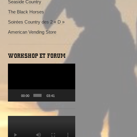
Seaside Country
The Black Horses
Soirées Country des 2 « D »
American Vending Store
WORKSHOP ET FORUM
Lecteur
vidéo
00:00
03:41