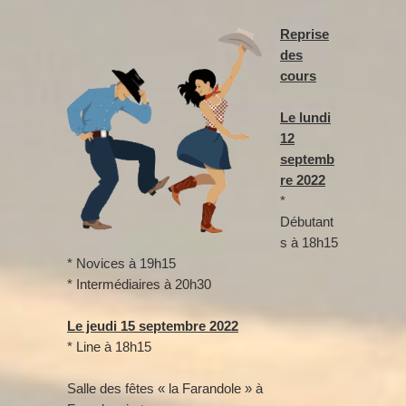
Reprise
des
cours
Le lundi
12
septemb
re 2022
*
Débutant
s à 18h15
* Novices à 19h15
* Intermédiaires à 20h30
Le jeudi 15 septembre 2022
* Line à 18h15
Salle des fêtes « la Farandole » à