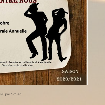
020
par
SoSso
.