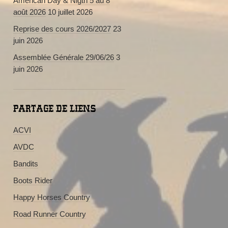
American Day & Nigth 5 au 8
août 2026
10 juillet 2026
Reprise des cours 2026/2027
23
juin 2026
Assemblée Générale 29/06/26
3
juin 2026
PARTAGE DE LIENS
ACVI
AVDC
Bandits
Boots Rider
Happy Horses Country
Road Runner Country