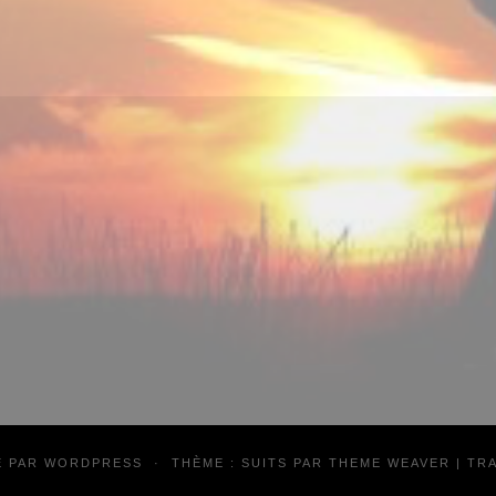
É PAR
WORDPRESS
·
THÈME : SUITS PAR
THEME WEAVER
| TR