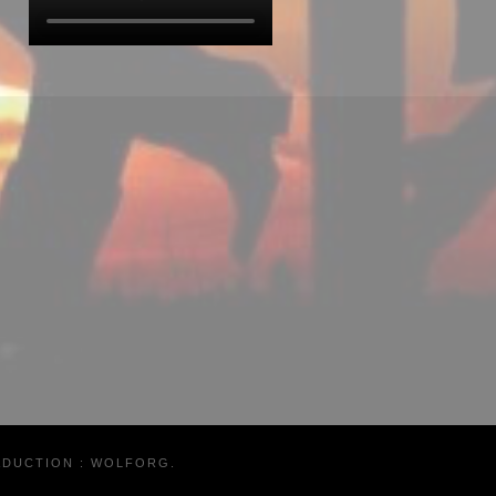
ADUCTION :
WOLFORG
.