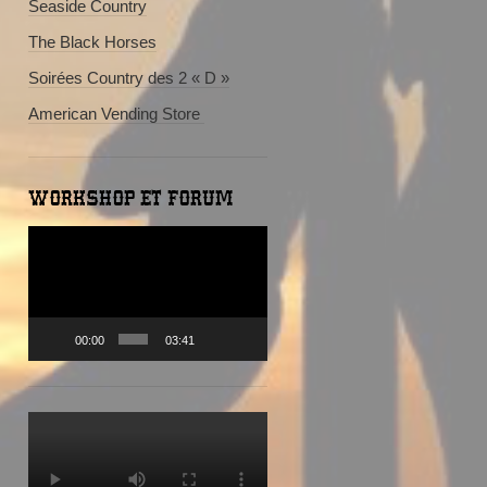
Seaside Country
The Black Horses
Soirées Country des 2 « D »
American Vending Store
WORKSHOP ET FORUM
Lecteur
vidéo
00:00
03:41