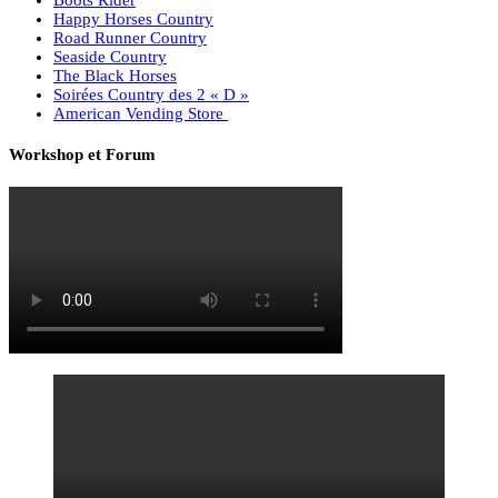
Happy Horses Country
Road Runner Country
Seaside Country
The Black Horses
Soirées Country des 2 « D »
American Vending Store
Workshop et Forum