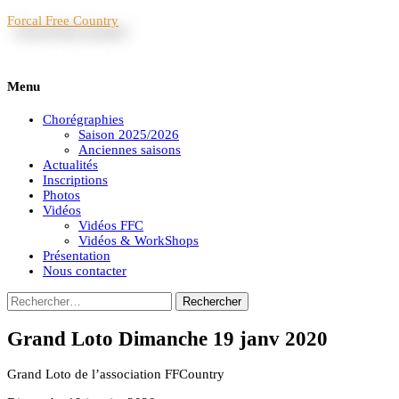
Forcal Free Country
Rejoignez-nous sur la piste ! Dédette au 06.88.58.67.92
Menu
Chorégraphies
Saison 2025/2026
Anciennes saisons
Actualités
Inscriptions
Photos
Vidéos
Vidéos FFC
Vidéos & WorkShops
Présentation
Nous contacter
Rechercher :
Grand Loto Dimanche 19 janv 2020
Grand Loto de l’association FFCountry